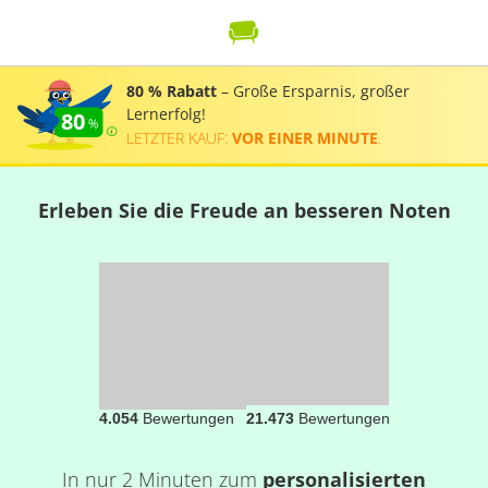
80 % Rabatt
– Große Ersparnis, großer
Lernerfolg!
80
LETZTER KAUF:
VOR EINER MINUTE
.
Erleben Sie die Freude an besseren Noten
4.054
Bewertungen
21.473
Bewertungen
In nur 2 Minuten zum
personalisierten