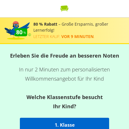
80 % Rabatt
– Große Ersparnis, großer
Lernerfolg!
80
LETZTER KAUF:
VOR 9 MINUTEN
.
Erleben Sie die Freude an besseren Noten
In nur 2 Minuten zum personalisierten
Willkommensangebot für Ihr Kind
Welche Klassenstufe besucht
Ihr Kind?
1. Klasse