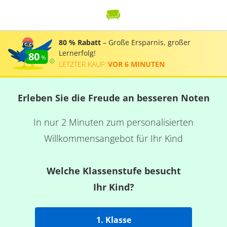
80 % Rabatt
– Große Ersparnis, großer
Lernerfolg!
80
LETZTER KAUF:
VOR 6 MINUTEN
.
Erleben Sie die Freude an besseren Noten
In nur 2 Minuten zum personalisierten
Willkommensangebot für Ihr Kind
Welche Klassenstufe besucht
Ihr Kind?
1. Klasse