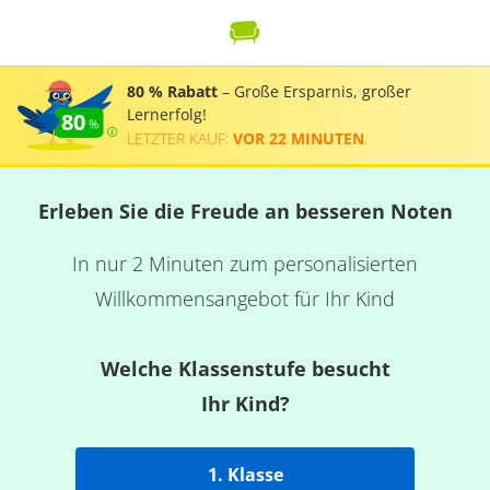
80 % Rabatt
– Große Ersparnis, großer
Lernerfolg!
80
LETZTER KAUF:
VOR 22 MINUTEN
.
Erleben Sie die Freude an besseren Noten
In nur 2 Minuten zum personalisierten
Willkommensangebot für Ihr Kind
Welche Klassenstufe besucht
Ihr Kind?
1. Klasse