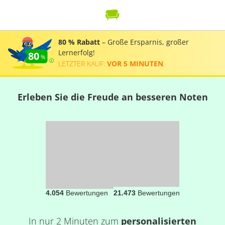
80 % Rabatt
– Große Ersparnis, großer
Lernerfolg!
80
LETZTER KAUF:
VOR 5 MINUTEN
.
Erleben Sie die Freude an besseren Noten
4.054
Bewertungen
21.473
Bewertungen
In nur 2 Minuten zum
personalisierten