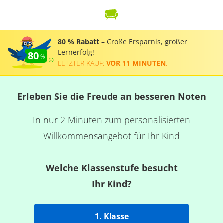
80 % Rabatt
– Große Ersparnis, großer
Lernerfolg!
80
LETZTER KAUF:
VOR 11 MINUTEN
.
Erleben Sie die Freude an besseren Noten
In nur 2 Minuten zum personalisierten
Willkommensangebot für Ihr Kind
Welche Klassenstufe besucht
Ihr Kind?
1. Klasse