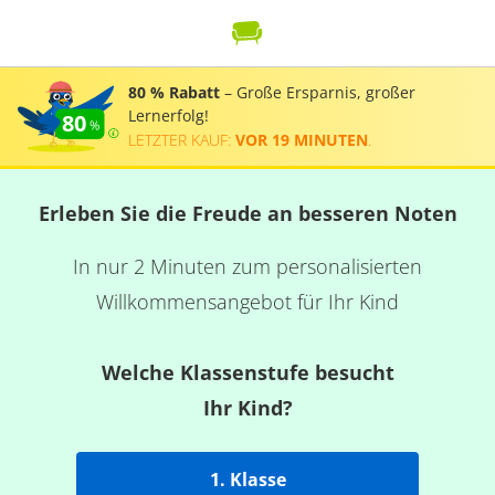
80 % Rabatt
– Große Ersparnis, großer
Lernerfolg!
80
LETZTER KAUF:
VOR 19 MINUTEN
.
Erleben Sie die Freude an besseren Noten
In nur 2 Minuten zum personalisierten
Willkommensangebot für Ihr Kind
Welche Klassenstufe besucht
Ihr Kind?
1. Klasse