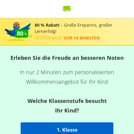
80 % Rabatt
– Große Ersparnis, großer
Lernerfolg!
80
LETZTER KAUF:
VOR 14 MINUTEN
.
Erleben Sie die Freude an besseren Noten
In nur 2 Minuten zum personalisierten
Willkommensangebot für Ihr Kind
Welche Klassenstufe besucht
Ihr Kind?
1. Klasse