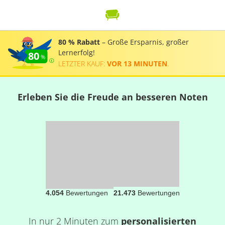
80 % Rabatt
– Große Ersparnis, großer
Lernerfolg!
80
LETZTER KAUF:
VOR 13 MINUTEN
.
Erleben Sie die Freude an besseren Noten
4.054
Bewertungen
21.473
Bewertungen
In nur 2 Minuten zum
personalisierten