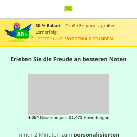
80 % Rabatt
– Große Ersparnis, großer
Lernerfolg!
80
LETZTER KAUF:
VOR ETWA 2 STUNDEN
.
Erleben Sie die Freude an besseren Noten
4.054
Bewertungen
21.473
Bewertungen
In nur 2 Minuten zum
personalisierten