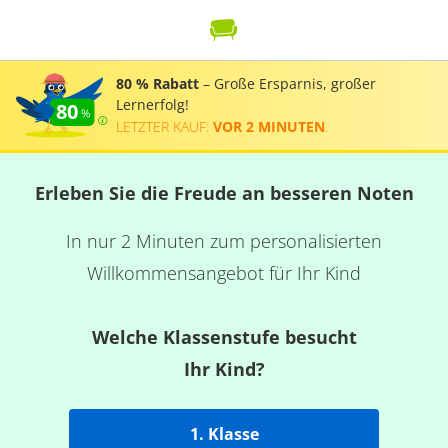
80 % Rabatt
– Große Ersparnis, großer
Lernerfolg!
80
LETZTER KAUF:
VOR 2 MINUTEN
.
Erleben Sie die Freude an besseren Noten
In nur 2 Minuten zum personalisierten
Willkommensangebot für Ihr Kind
Welche Klassenstufe besucht
Ihr Kind?
1. Klasse