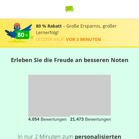
80 % Rabatt
– Große Ersparnis, großer
Lernerfolg!
80
LETZTER KAUF:
VOR 3 MINUTEN
.
Erleben Sie die Freude an besseren Noten
4.054
Bewertungen
21.473
Bewertungen
In nur 2 Minuten zum
personalisierten