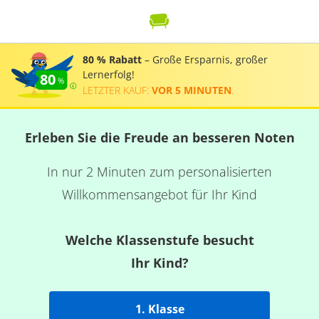
80 % Rabatt
– Große Ersparnis, großer
Lernerfolg!
80
LETZTER KAUF:
VOR 5 MINUTEN
.
Erleben Sie die Freude an besseren Noten
In nur 2 Minuten zum personalisierten
Willkommensangebot für Ihr Kind
Welche Klassenstufe besucht
Ihr Kind?
1. Klasse