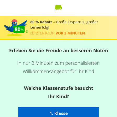
80 % Rabatt
– Große Ersparnis, großer
Lernerfolg!
80
LETZTER KAUF:
VOR 3 MINUTEN
.
Erleben Sie die Freude an besseren Noten
In nur 2 Minuten zum personalisierten
Willkommensangebot für Ihr Kind
Welche Klassenstufe besucht
Ihr Kind?
1. Klasse