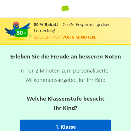
80 % Rabatt
– Große Ersparnis, großer
Lernerfolg!
80
LETZTER KAUF:
VOR 6 MINUTEN
.
Erleben Sie die Freude an besseren Noten
In nur 2 Minuten zum personalisierten
Willkommensangebot für Ihr Kind
Welche Klassenstufe besucht
Ihr Kind?
1. Klasse