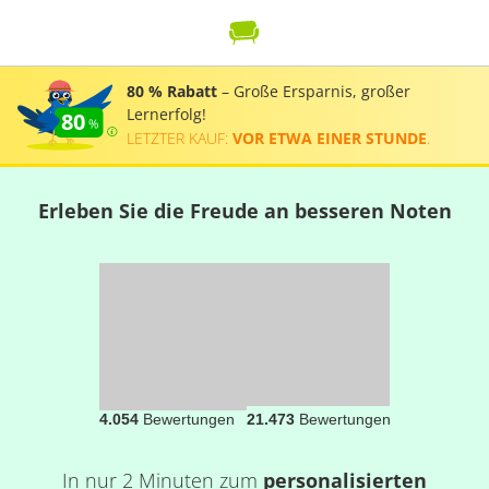
80 % Rabatt
– Große Ersparnis, großer
Lernerfolg!
80
LETZTER KAUF:
VOR ETWA EINER STUNDE
.
Erleben Sie die Freude an besseren Noten
4.054
Bewertungen
21.473
Bewertungen
In nur 2 Minuten zum
personalisierten