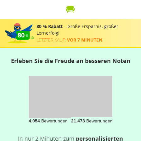
80 % Rabatt
– Große Ersparnis, großer
Lernerfolg!
80
LETZTER KAUF:
VOR 7 MINUTEN
.
Erleben Sie die Freude an besseren Noten
4.054
Bewertungen
21.473
Bewertungen
In nur 2 Minuten zum
personalisierten