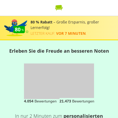
80 % Rabatt
– Große Ersparnis, großer
Lernerfolg!
80
LETZTER KAUF:
VOR 7 MINUTEN
.
Erleben Sie die Freude an besseren Noten
4.054
Bewertungen
21.473
Bewertungen
In nur 2 Minuten zum
personalisierten