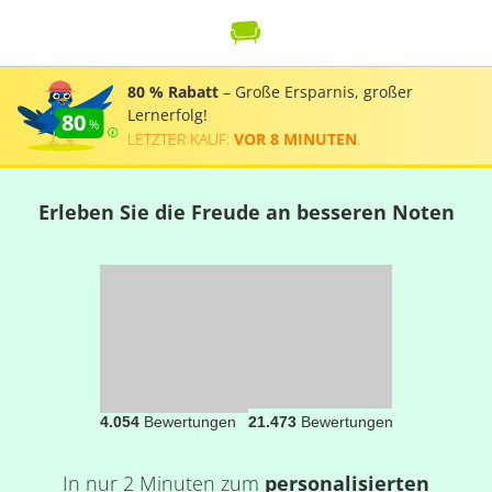
80 % Rabatt
– Große Ersparnis, großer
Lernerfolg!
80
LETZTER KAUF:
VOR 8 MINUTEN
.
Erleben Sie die Freude an besseren Noten
4.054
Bewertungen
21.473
Bewertungen
In nur 2 Minuten zum
personalisierten