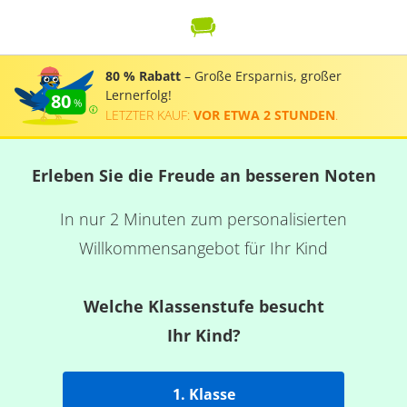
80 % Rabatt
– Große Ersparnis, großer
Lernerfolg!
80
LETZTER KAUF:
VOR ETWA 2 STUNDEN
.
Erleben Sie die Freude an besseren Noten
In nur 2 Minuten zum personalisierten
Willkommensangebot für Ihr Kind
Welche Klassenstufe besucht
Ihr Kind?
1. Klasse