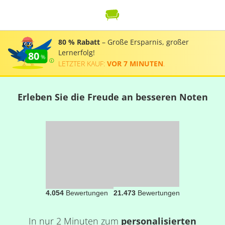
80 % Rabatt
– Große Ersparnis, großer
Lernerfolg!
80
LETZTER KAUF:
VOR 7 MINUTEN
.
Erleben Sie die Freude an besseren Noten
4.054
Bewertungen
21.473
Bewertungen
In nur 2 Minuten zum
personalisierten