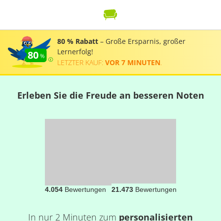
80 % Rabatt
– Große Ersparnis, großer
Lernerfolg!
80
LETZTER KAUF:
VOR 7 MINUTEN
.
Erleben Sie die Freude an besseren Noten
4.054
Bewertungen
21.473
Bewertungen
In nur 2 Minuten zum
personalisierten