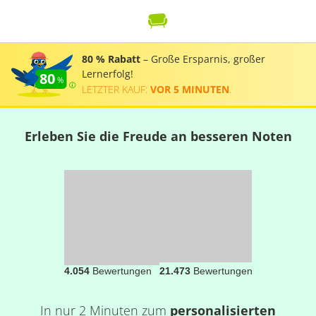
80 % Rabatt
– Große Ersparnis, großer
Lernerfolg!
80
LETZTER KAUF:
VOR 5 MINUTEN
.
Erleben Sie die Freude an besseren Noten
4.054
Bewertungen
21.473
Bewertungen
In nur 2 Minuten zum
personalisierten