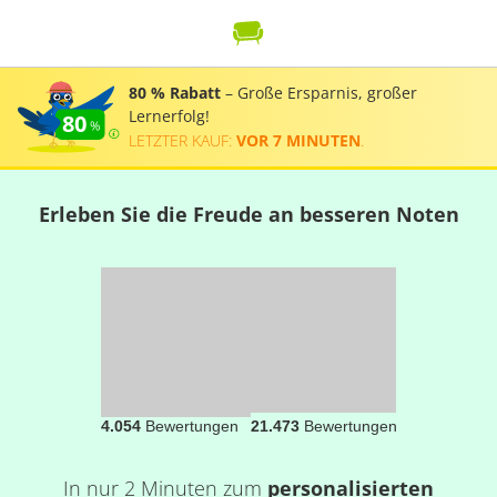
80 % Rabatt
– Große Ersparnis, großer
Lernerfolg!
80
LETZTER KAUF:
VOR 7 MINUTEN
.
Erleben Sie die Freude an besseren Noten
4.054
Bewertungen
21.473
Bewertungen
In nur 2 Minuten zum
personalisierten