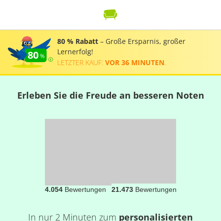
80 % Rabatt
– Große Ersparnis, großer
Lernerfolg!
80
LETZTER KAUF:
VOR 36 MINUTEN
.
Erleben Sie die Freude an besseren Noten
4.054
Bewertungen
21.473
Bewertungen
In nur 2 Minuten zum
personalisierten