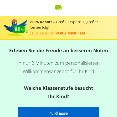
80 % Rabatt
– Große Ersparnis, großer
Lernerfolg!
80
LETZTER KAUF:
VOR 2 MINUTEN
.
Erleben Sie die Freude an besseren Noten
In nur 2 Minuten zum personalisierten
Willkommensangebot für Ihr Kind
Welche Klassenstufe besucht
Ihr Kind?
1. Klasse