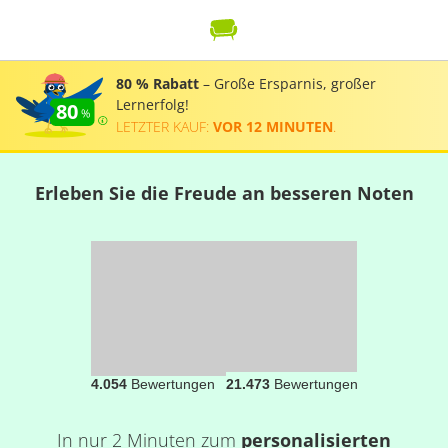
80 % Rabatt
– Große Ersparnis, großer
Lernerfolg!
80
LETZTER KAUF:
VOR 12 MINUTEN
.
Erleben Sie die Freude an besseren Noten
4.054
Bewertungen
21.473
Bewertungen
In nur 2 Minuten zum
personalisierten