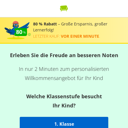
80 % Rabatt
– Große Ersparnis, großer
Lernerfolg!
80
LETZTER KAUF:
VOR EINER MINUTE
.
Erleben Sie die Freude an besseren Noten
In nur 2 Minuten zum personalisierten
Willkommensangebot für Ihr Kind
Welche Klassenstufe besucht
Ihr Kind?
1. Klasse