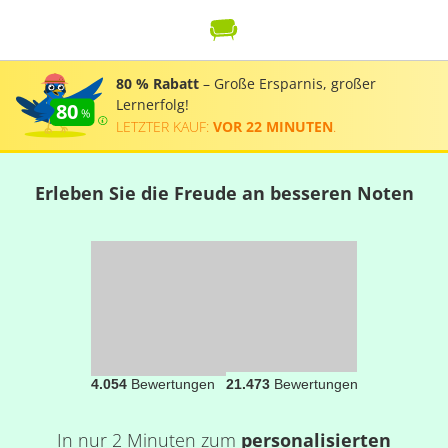
80 % Rabatt
– Große Ersparnis, großer
Lernerfolg!
80
LETZTER KAUF:
VOR 22 MINUTEN
.
Erleben Sie die Freude an besseren Noten
4.054
Bewertungen
21.473
Bewertungen
In nur 2 Minuten zum
personalisierten