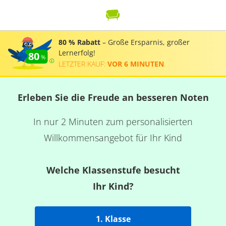
80 % Rabatt
– Große Ersparnis, großer
Lernerfolg!
80
LETZTER KAUF:
VOR 6 MINUTEN
.
Erleben Sie die Freude an besseren Noten
In nur 2 Minuten zum personalisierten
Willkommensangebot für Ihr Kind
Welche Klassenstufe besucht
Ihr Kind?
1. Klasse