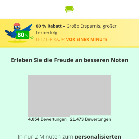
80 % Rabatt
– Große Ersparnis, großer
Lernerfolg!
80
LETZTER KAUF:
VOR EINER MINUTE
.
Erleben Sie die Freude an besseren Noten
4.054
Bewertungen
21.473
Bewertungen
In nur 2 Minuten zum
personalisierten