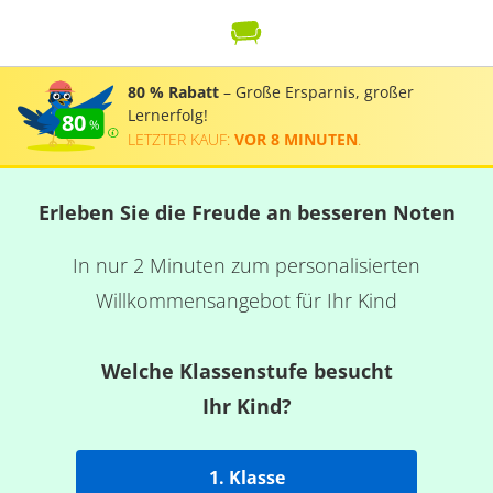
80 % Rabatt
– Große Ersparnis, großer
Lernerfolg!
80
LETZTER KAUF:
VOR 8 MINUTEN
.
Erleben Sie die Freude an besseren Noten
In nur 2 Minuten zum personalisierten
Willkommensangebot für Ihr Kind
Welche Klassenstufe besucht
Ihr Kind?
1. Klasse