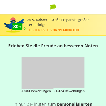
80 % Rabatt
– Große Ersparnis, großer
Lernerfolg!
80
LETZTER KAUF:
VOR 11 MINUTEN
.
Erleben Sie die Freude an besseren Noten
4.054
Bewertungen
21.473
Bewertungen
In nur 2 Minuten zum
personalisierten