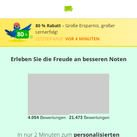
80 % Rabatt
– Große Ersparnis, großer
Lernerfolg!
80
LETZTER KAUF:
VOR 4 MINUTEN
.
Erleben Sie die Freude an besseren Noten
4.054
Bewertungen
21.473
Bewertungen
In nur 2 Minuten zum
personalisierten