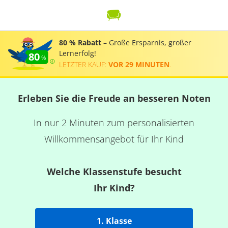
80 % Rabatt
– Große Ersparnis, großer
Lernerfolg!
80
LETZTER KAUF:
VOR 29 MINUTEN
.
Erleben Sie die Freude an besseren Noten
In nur 2 Minuten zum personalisierten
Willkommensangebot für Ihr Kind
Welche Klassenstufe besucht
Ihr Kind?
1. Klasse