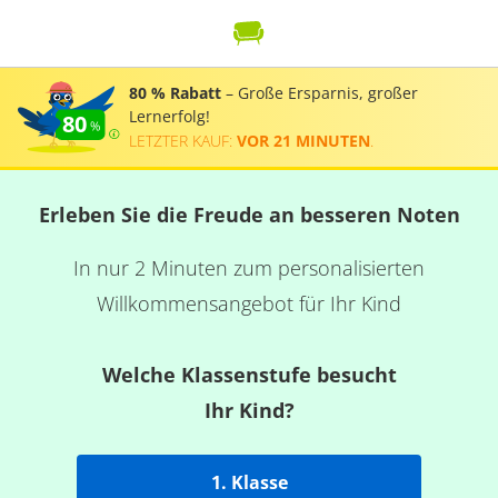
80 % Rabatt
– Große Ersparnis, großer
Lernerfolg!
80
LETZTER KAUF:
VOR 21 MINUTEN
.
Erleben Sie die Freude an besseren Noten
In nur 2 Minuten zum personalisierten
Willkommensangebot für Ihr Kind
Welche Klassenstufe besucht
Ihr Kind?
1. Klasse