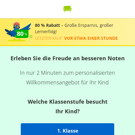
80 % Rabatt
– Große Ersparnis, großer
Lernerfolg!
80
LETZTER KAUF:
VOR ETWA EINER STUNDE
.
Erleben Sie die Freude an besseren Noten
In nur 2 Minuten zum personalisierten
Willkommensangebot für Ihr Kind
Welche Klassenstufe besucht
Ihr Kind?
1. Klasse