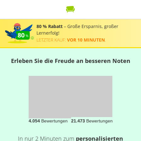
80 % Rabatt
– Große Ersparnis, großer
Lernerfolg!
80
LETZTER KAUF:
VOR 10 MINUTEN
.
Erleben Sie die Freude an besseren Noten
4.054
Bewertungen
21.473
Bewertungen
In nur 2 Minuten zum
personalisierten