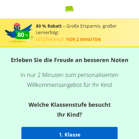
80 % Rabatt
– Große Ersparnis, großer
Lernerfolg!
80
LETZTER KAUF:
VOR 2 MINUTEN
.
Erleben Sie die Freude an besseren Noten
In nur 2 Minuten zum personalisierten
Willkommensangebot für Ihr Kind
Welche Klassenstufe besucht
Ihr Kind?
1. Klasse