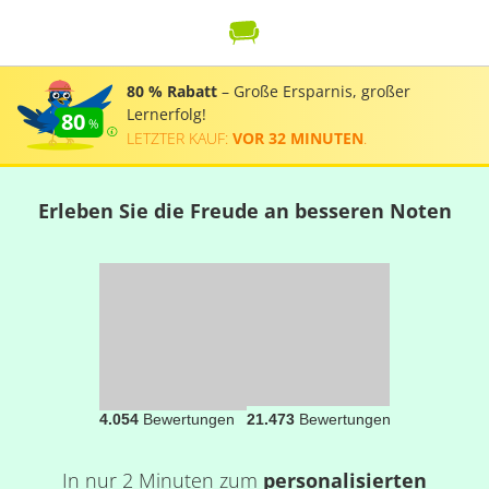
80 % Rabatt
– Große Ersparnis, großer
Lernerfolg!
80
LETZTER KAUF:
VOR 32 MINUTEN
.
Erleben Sie die Freude an besseren Noten
4.054
Bewertungen
21.473
Bewertungen
In nur 2 Minuten zum
personalisierten