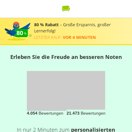
80 % Rabatt
– Große Ersparnis, großer
Lernerfolg!
80
LETZTER KAUF:
VOR 4 MINUTEN
.
Erleben Sie die Freude an besseren Noten
4.054
Bewertungen
21.473
Bewertungen
In nur 2 Minuten zum
personalisierten