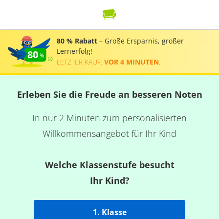
80 % Rabatt
– Große Ersparnis, großer
Lernerfolg!
80
LETZTER KAUF:
VOR 4 MINUTEN
.
Erleben Sie die Freude an besseren Noten
In nur 2 Minuten zum personalisierten
Willkommensangebot für Ihr Kind
Welche Klassenstufe besucht
Ihr Kind?
1. Klasse