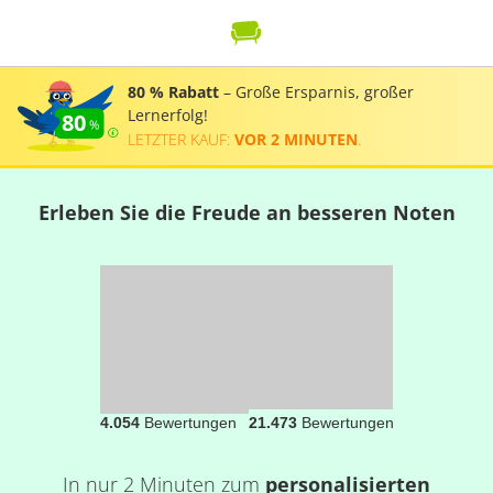
80 % Rabatt
– Große Ersparnis, großer
Lernerfolg!
80
LETZTER KAUF:
VOR 2 MINUTEN
.
Erleben Sie die Freude an besseren Noten
4.054
Bewertungen
21.473
Bewertungen
In nur 2 Minuten zum
personalisierten