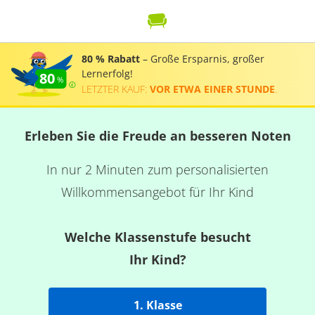
80 % Rabatt
– Große Ersparnis, großer
Lernerfolg!
80
LETZTER KAUF:
VOR ETWA EINER STUNDE
.
Erleben Sie die Freude an besseren Noten
In nur 2 Minuten zum personalisierten
Willkommensangebot für Ihr Kind
Welche Klassenstufe besucht
Ihr Kind?
1. Klasse