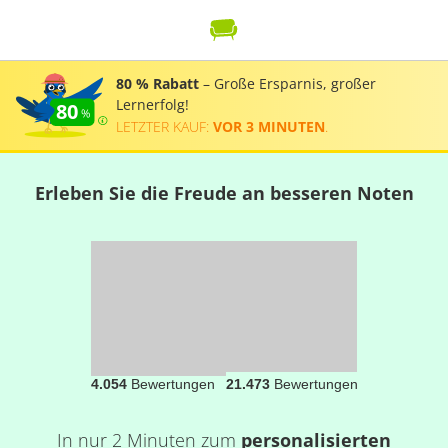
80 % Rabatt
– Große Ersparnis, großer
Lernerfolg!
80
LETZTER KAUF:
VOR 3 MINUTEN
.
Erleben Sie die Freude an besseren Noten
4.054
Bewertungen
21.473
Bewertungen
In nur 2 Minuten zum
personalisierten