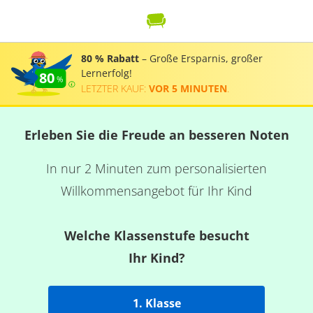
80 % Rabatt
– Große Ersparnis, großer
Lernerfolg!
80
LETZTER KAUF:
VOR 5 MINUTEN
.
Erleben Sie die Freude an besseren Noten
In nur 2 Minuten zum personalisierten
Willkommensangebot für Ihr Kind
Welche Klassenstufe besucht
Ihr Kind?
1. Klasse