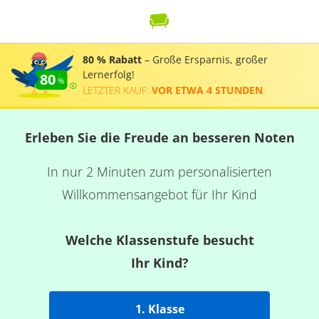
80 % Rabatt
– Große Ersparnis, großer
Lernerfolg!
80
LETZTER KAUF:
VOR ETWA 4 STUNDEN
.
Erleben Sie die Freude an besseren Noten
In nur 2 Minuten zum personalisierten
Willkommensangebot für Ihr Kind
Welche Klassenstufe besucht
Ihr Kind?
1. Klasse