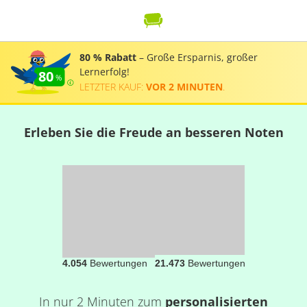
80 % Rabatt
– Große Ersparnis, großer
Lernerfolg!
80
LETZTER KAUF:
VOR 2 MINUTEN
.
Erleben Sie die Freude an besseren Noten
4.054
Bewertungen
21.473
Bewertungen
In nur 2 Minuten zum
personalisierten