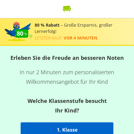
80 % Rabatt
– Große Ersparnis, großer
Lernerfolg!
80
LETZTER KAUF:
VOR 4 MINUTEN
.
Erleben Sie die Freude an besseren Noten
In nur 2 Minuten zum personalisierten
Willkommensangebot für Ihr Kind
Welche Klassenstufe besucht
Ihr Kind?
1. Klasse