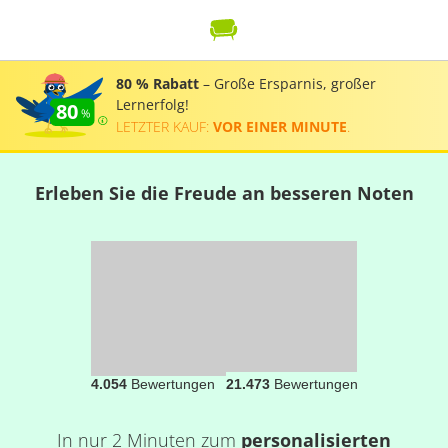
80 % Rabatt
– Große Ersparnis, großer
Lernerfolg!
80
LETZTER KAUF:
VOR EINER MINUTE
.
Erleben Sie die Freude an besseren Noten
4.054
Bewertungen
21.473
Bewertungen
In nur 2 Minuten zum
personalisierten